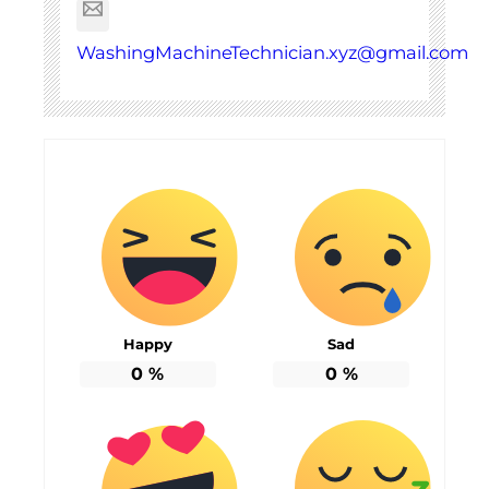
WashingMachineTechnician.xyz@gmail.com
Happy
Sad
0
%
0
%