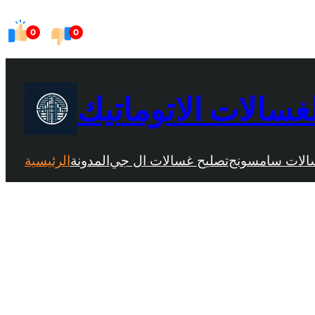
Skip
0
0
to
content
غسالات الاتوماتيك
الات سامسونج
تصليح غسالات ال جي
المدونة
الرئيسية