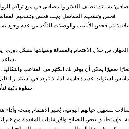
فحص وتشحيم المفاصل: يجب فحص وتشحيم المفاصل بانتظام لضمان عملها بسلاسة ومنع التآكل.
الجهاز. من خلال الاهتمام بالغسالة وصيانتها بشكل دوري، يم
يساعد في زيادة عمر الجهاز وتوفير المال على المدى الطويل.
مارًا صغيرًا يمكن أن يوفر لك الكثير من المتاعب والتكاليف
ملابس لسنوات عديدة قادمة. لذا، لا تتردد في استثمار القلي
خطوة ذكية لتأمين عمر آلتك لفترة أطول وتوفير المال في المستقبل.
ات لتسهيل حياتهم اليومية، يُعتبر الاهتمام بصحة وأداء هذه
، فإن تطبيق بعض النصائح والإرشادات المقدمة من خبراء ش
كبير. في هذا المقال، سنستعرض بعض النصائح القيمة والفعالة لتجنب الأعطال وضمان عمر طويل لغسالتك.