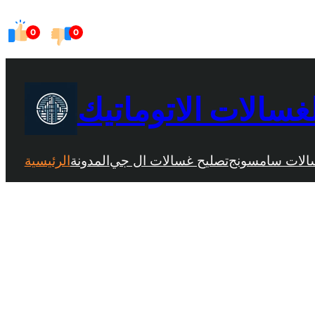
Skip
0
0
to
content
غسالات الاتوماتيك
الات سامسونج
تصليح غسالات ال جي
المدونة
الرئيسية