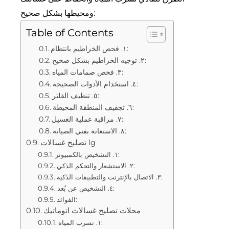
ومحيطها بشكل صحيح:
Table of Contents
١. فحص الخراطيم بانتظام:
٢. توجيه الخراطيم بشكل صحيح:
٣. فحص صمامات المياه:
٤. استخدام الأدوات الصحيحة:
٥. تنظيف الفلتر:
٦. تجفيف المنطقة المحيطة:
٧. مراقبة عملية الغسيل:
٨. الاستعانة بفني الصيانة:
تصليح غسالات lg
١. التشخيص بالكمبيوتر:
٢. الاستشعار والتحكم الذكي:
٣. الاتصال بالإنترنت والتطبيقات الذكية:
٤. التشخيص عن بُعد:
الفوائد:
محلات تصليح غسالات اتوماتيك
١. تسرب المياه: