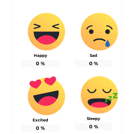
Happy
Sad
0
%
0
%
Sleepy
Excited
0
%
0
%