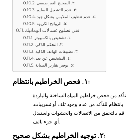
٢. الضجيج الغير طبيعي:
٣. عدم التشغيل السليم:
٤. عدم تنظيف الملابس بشكل جيد:
٥. الروائح الكريهة:
فني تصليح غسالات اتوماتيك
١. تشخيص بالكمبيوتر:
٢. التحكم الذكي:
٣. تطبيقات الهاتف الذكية:
٤. التشخيص عن بعد:
٥. توفير تقارير الصيانة:
١. فحص الخراطيم بانتظام:
تأكد من فحص خراطيم المياه الساخنة والباردة
بانتظام للتأكد من عدم وجود تلف أو تسريبات.
قم بالتحقق من الاتصالات والحشوات واستبدل
أي جزء تالف.
٢. توجيه الخراطيم بشكل صحيح: